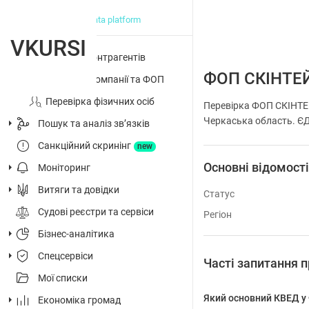
big data platform
VKURSI
Перевірка контрагентів
ФОП СКІНТЕ
Досьє на компанії та ФОП
Перевірка фізичних осіб
Перевірка ФОП СКІНТЕ
Черкаська область. ЄДР
Пошук та аналіз звʼязків
Санкційний скринінг
new
Основні відомост
Моніторинг
Витяги та довідки
Статус
Судові реєстри та сервіси
Регіон
Бізнес-аналітика
Спецсервіси
Часті запитанн
Мої списки
Який основний КВЕД
Економіка громад