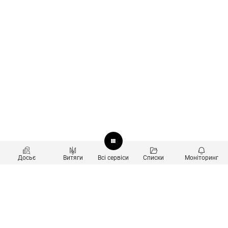
Досьє
Витяги
Всі сервіси
Списки
Моніторинг
Перевірка контрагентів
Продукти
Пошук та аналіз звʼязків
Користувачам
Санкційний скринінг
new