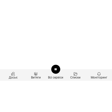
Досьє
Витяги
Всі сервіси
Списки
Моніторинг
Перевірка контрагентів
Продукти
Пошук та аналіз звʼязків
Користувачам
Санкційний скринінг
new