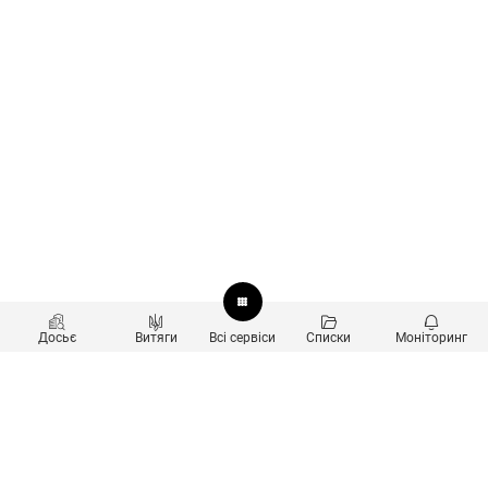
Досьє
Витяги
Всі сервіси
Списки
Моніторинг
Перевірка контрагентів
Продукти
Пошук та аналіз звʼязків
Користувачам
Санкційний скринінг
new