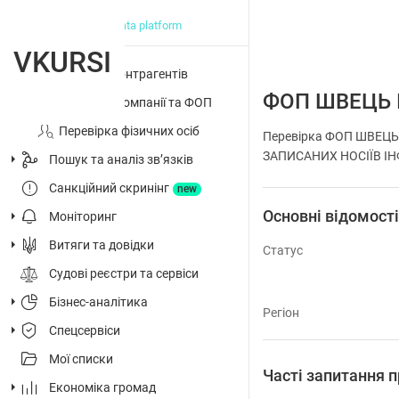
big data platform
VKURSI
Перевірка контрагентів
ФОП ШВЕЦЬ 
Досьє на компанії та ФОП
Перевірка фізичних осіб
Перевірка ФОП ШВЕЦЬ
ЗАПИСАНИХ НОСІЇВ ІНФО
Пошук та аналіз звʼязків
Санкційний скринінг
new
Основні відомост
Моніторинг
Витяги та довідки
Статус
Судові реєстри та сервіси
Бізнес-аналітика
Регіон
Спецсервіси
Мої списки
Часті запитання
Економіка громад