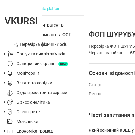
big data platform
VKURSI
Перевірка контрагентів
ФОП ШУРУБУ
Досьє на компанії та ФОП
Перевірка фізичних осіб
Перевірка ФОП ШУРУБУ
Черкаська область. ЄДР
Пошук та аналіз звʼязків
Санкційний скринінг
new
Основні відомост
Моніторинг
Витяги та довідки
Статус
Судові реєстри та сервіси
Регіон
Бізнес-аналітика
Спецсервіси
Часті запитання
Мої списки
Який основний КВЕД
Економіка громад