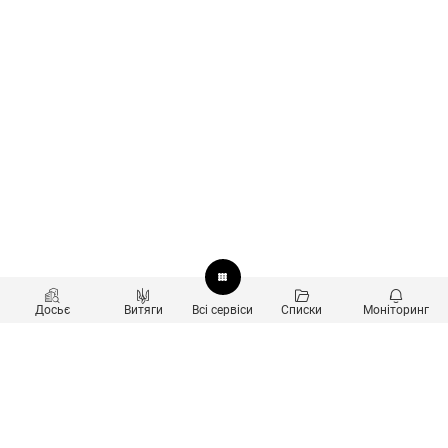
Досьє
Витяги
Всі сервіси
Списки
Моніторинг
Перевірка контрагентів
Продукти
Пошук та аналіз звʼязків
Користувачам
Санкційний скринінг
new