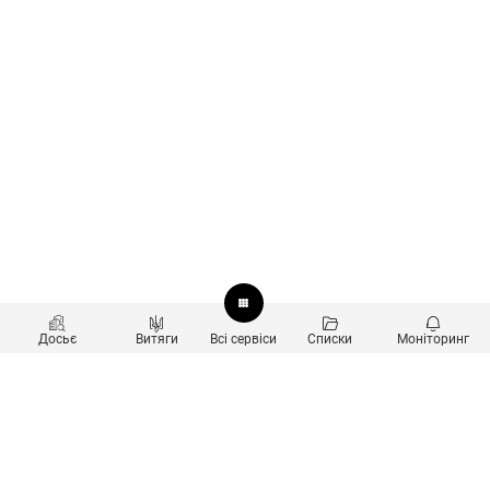
Досьє
Витяги
Всі сервіси
Списки
Моніторинг
Перевірка контрагентів
Продукти
Пошук та аналіз звʼязків
Користувачам
Санкційний скринінг
new