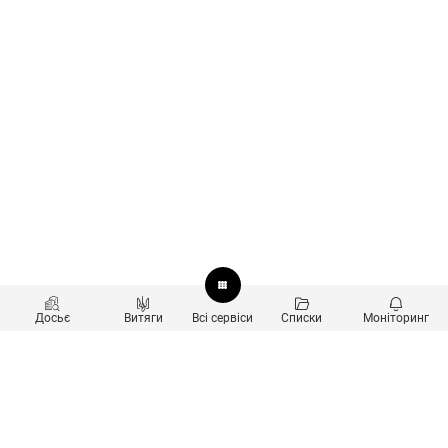
Досьє
Витяги
Всі сервіси
Списки
Моніторинг
Перевірка контрагентів
Продукти
Пошук та аналіз звʼязків
Користувачам
Санкційний скринінг
new