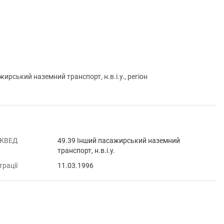
ький наземний транспорт, н.в.і.у., регіон
 КВЕД
49.39 Інший пасажирський наземний
транспорт, н.в.і.у.
трації
11.03.1996