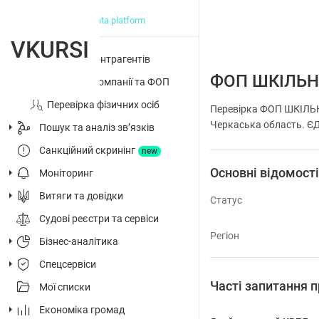
big data platform
VKURSI
Перевірка контрагентів
ФОП ШКІЛЬН
Досьє на компанії та ФОП
Перевірка фізичних осіб
Перевірка ФОП ШКІЛЬНЮ
Черкаська область. ЄДР
Пошук та аналіз звʼязків
Санкційний скринінг
new
Основні відомост
Моніторинг
Витяги та довідки
Статус
Судові реєстри та сервіси
Регіон
Бізнес-аналітика
Спецсервіси
Часті запитанн
Мої списки
Економіка громад