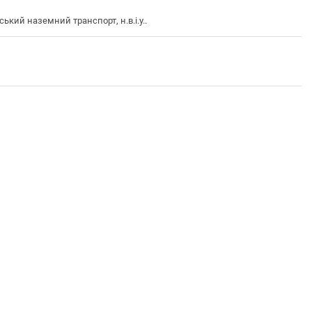
ий наземний транспорт, н.в.і.у..