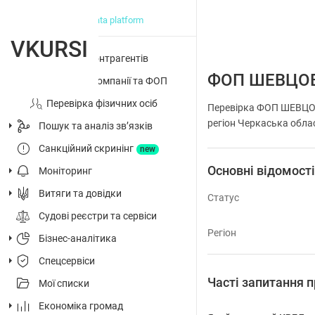
big data platform
VKURSI
Перевірка контрагентів
ФОП ШЕВЦОВ
Досьє на компанії та ФОП
Перевірка фізичних осіб
Перевірка ФОП ШЕВЦО
регіон Черкаська облас
Пошук та аналіз звʼязків
Санкційний скринінг
new
Основні відомост
Моніторинг
Витяги та довідки
Статус
Судові реєстри та сервіси
Регіон
Бізнес-аналітика
Спецсервіси
Часті запитанн
Мої списки
Економіка громад