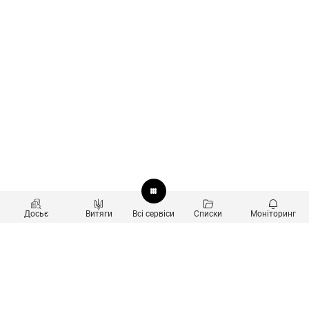
Досьє
Витяги
Всі сервіси
Списки
Моніторинг
Перевірка контрагентів
Продукти
Пошук та аналіз звʼязків
Користувачам
Санкційний скринінг
new