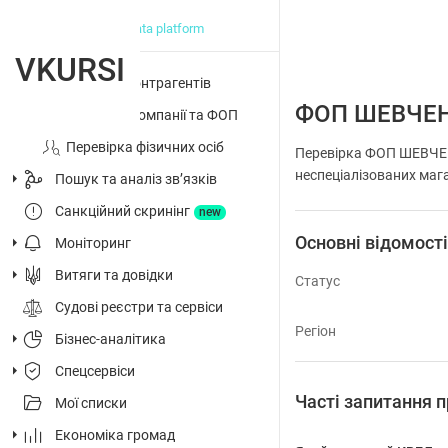
big data platform
VKURSI
Перевірка контрагентів
ФОП ШЕВЧЕН
Досьє на компанії та ФОП
Перевірка фізичних осіб
Перевірка ФОП ШЕВЧЕНК
неспеціалізованих мага
Пошук та аналіз звʼязків
Санкційний скринінг
new
Основні відомост
Моніторинг
Витяги та довідки
Статус
Судові реєстри та сервіси
Регіон
Бізнес-аналітика
Спецсервіси
Часті запитанн
Мої списки
Економіка громад