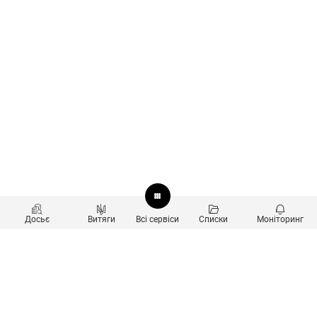
Досьє
Витяги
Всі сервіси
Списки
Моніторинг
Перевірка контрагентів
Продукти
Пошук та аналіз звʼязків
Користувачам
Санкційний скринінг
new