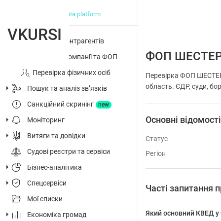
big data platform
VKURSI
Перевірка контрагентів
ФОП ШЕСТЕР
Досьє на компанії та ФОП
Перевірка фізичних осіб
Перевірка ФОП ШЕСТЕР
область. ЄДР, суди, бор
Пошук та аналіз звʼязків
Санкційний скринінг
new
Основні відомост
Моніторинг
Витяги та довідки
Статус
Судові реєстри та сервіси
Регіон
Бізнес-аналітика
Спецсервіси
Часті запитання
Мої списки
Який основний КВЕД 
Економіка громад