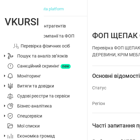
big data platform
VKURSI
Перевірка контрагентів
ФОП ЩЕПАК 
Досьє на компанії та ФОП
Перевірка фізичних осіб
Перевірка ФОП ЩЕПАК
ДЕРЕВИНИ, КРІМ МЕБЛІВ
Пошук та аналіз звʼязків
Санкційний скринінг
new
Основні відомост
Моніторинг
Витяги та довідки
Статус
Судові реєстри та сервіси
Регіон
Бізнес-аналітика
Спецсервіси
Часті запитанн
Мої списки
Економіка громад