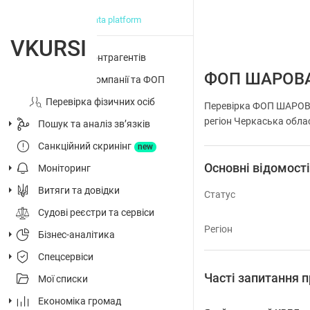
big data platform
VKURSI
Перевірка контрагентів
ФОП ШАРОВ
Досьє на компанії та ФОП
Перевірка фізичних осіб
Перевірка ФОП ШАРОВ
регіон Черкаська облас
Пошук та аналіз звʼязків
Санкційний скринінг
new
Основні відомост
Моніторинг
Витяги та довідки
Статус
Судові реєстри та сервіси
Регіон
Бізнес-аналітика
Спецсервіси
Часті запитанн
Мої списки
Економіка громад