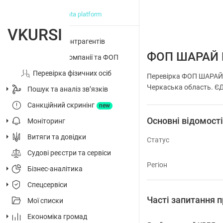
big data platform
VKURSI
Перевірка контрагентів
ФОП ШАРАЙ 
Досьє на компанії та ФОП
Перевірка фізичних осіб
Перевірка ФОП ШАРАЙ 
Черкаська область. ЄДР
Пошук та аналіз звʼязків
Санкційний скринінг
new
Основні відомост
Моніторинг
Витяги та довідки
Статус
Судові реєстри та сервіси
Регіон
Бізнес-аналітика
Спецсервіси
Часті запитання
Мої списки
Економіка громад