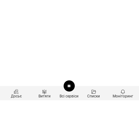
Досьє
Витяги
Всі сервіси
Списки
Моніторинг
Перевірка контрагентів
Продукти
Пошук та аналіз звʼязків
Користувачам
Санкційний скринінг
new