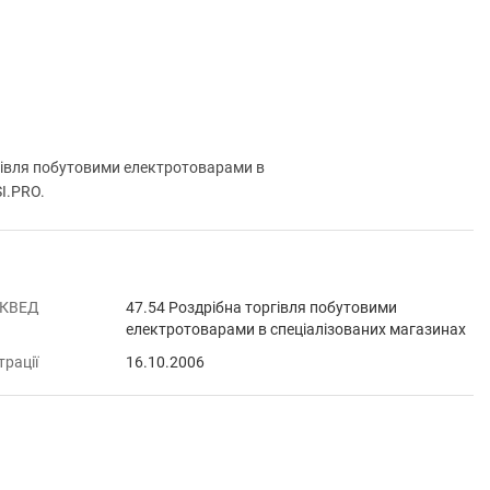
івля побутовими електротоварами в
SI.PRO.
 КВЕД
47.54 Роздрібна торгівля побутовими
електротоварами в спеціалізованих магазинах
трації
16.10.2006