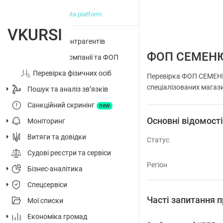
big data platform
VKURSI
Перевірка контрагентів
ФОП СЕМЕНЮ
Досьє на компанії та ФОП
Перевірка фізичних осіб
Перевірка ФОП СЕМЕНЮ
спеціалізованих магази
Пошук та аналіз звʼязків
Санкційний скринінг
new
Основні відомост
Моніторинг
Витяги та довідки
Статус
Судові реєстри та сервіси
Регіон
Бізнес-аналітика
Спецсервіси
Часті запитання
Мої списки
Економіка громад