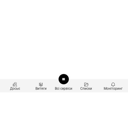
Досьє
Витяги
Всі сервіси
Списки
Моніторинг
Перевірка контрагентів
Продукти
Пошук та аналіз звʼязків
Користувачам
Санкційний скринінг
new