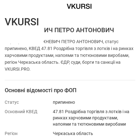
VKURSI
ФОП САХНЕВИЧ ПЕТРО АНТОНОВИЧ
Перевірка ФОП САХНЕВИЧ ПЕТРО АНТОНОВИЧ, статус
припинено, КВЕД 47.81 Роздрібна торгівля з лотків і на ринках
харчовими продуктами, напоями та тютюновими виробами,
регіон Черкаська область. ЄДР, суди, борги та санкції на
VKURSI.PRO.
Основні відомості про ФОП
Статус
припинено
Основний КВЕД
47.81 Роздрібна торгівля з лотків і на
ринках харчовими продуктами,
напоями та тютюновими виробами
Регіон
Черкаська область