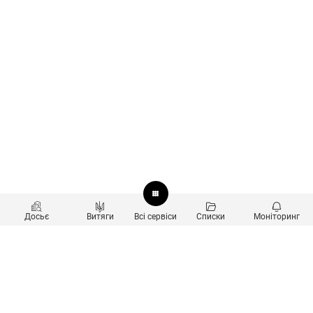
Досьє
Витяги
Всі сервіси
Списки
Моніторинг
Перевірка контрагентів
Продукти
Пошук та аналіз звʼязків
Користувачам
Санкційний скринінг
new