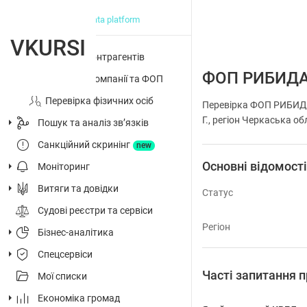
big data platform
VKURSI
Перевірка контрагентів
ФОП РИБИДА
Досьє на компанії та ФОП
Перевірка фізичних осіб
Перевірка ФОП РИБИДА
Г., регіон Черкаська об
Пошук та аналіз звʼязків
Санкційний скринінг
new
Основні відомост
Моніторинг
Витяги та довідки
Статус
Судові реєстри та сервіси
Регіон
Бізнес-аналітика
Спецсервіси
Часті запитання
Мої списки
Економіка громад