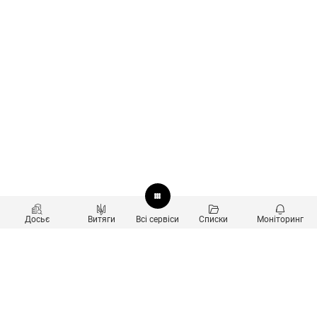
Досьє
Витяги
Всі сервіси
Списки
Моніторинг
Перевірка контрагентів
Продукти
Пошук та аналіз звʼязків
Користувачам
Санкційний скринінг
new