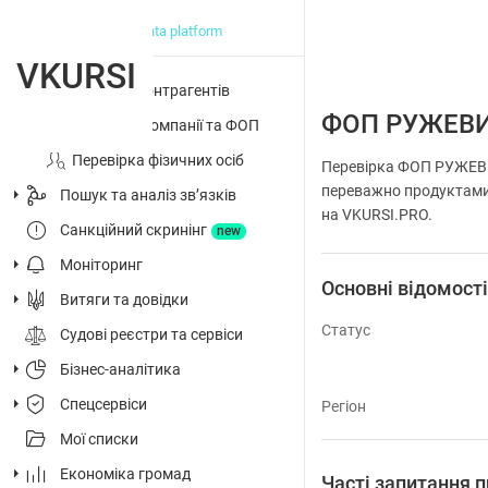
big data platform
VKURSI
Перевірка контрагентів
ФОП РУЖЕВИ
Досьє на компанії та ФОП
Перевірка фізичних осіб
Перевірка ФОП РУЖЕВИЧ
переважно продуктами 
Пошук та аналіз звʼязків
на VKURSI.PRO.
Санкційний скринінг
new
Моніторинг
Основні відомост
Витяги та довідки
Статус
Судові реєстри та сервіси
Бізнес-аналітика
Спецсервіси
Регіон
Мої списки
Економіка громад
Часті запитання