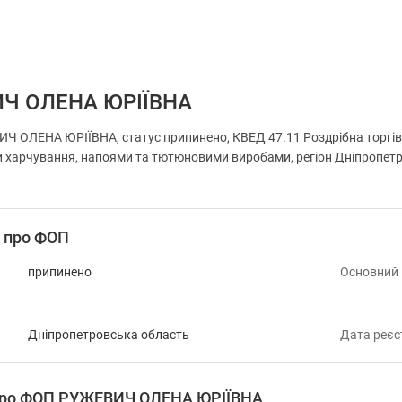
Ч ОЛЕНА ЮРІЇВНА
 ОЛЕНА ЮРІЇВНА, статус припинено, КВЕД 47.11 Роздрібна торгівл
харчування, напоями та тютюновими виробами, регіон Дніпропетров
і про ФОП
припинено
Основний
Дніпропетровська область
Дата реєс
 про ФОП РУЖЕВИЧ ОЛЕНА ЮРІЇВНА