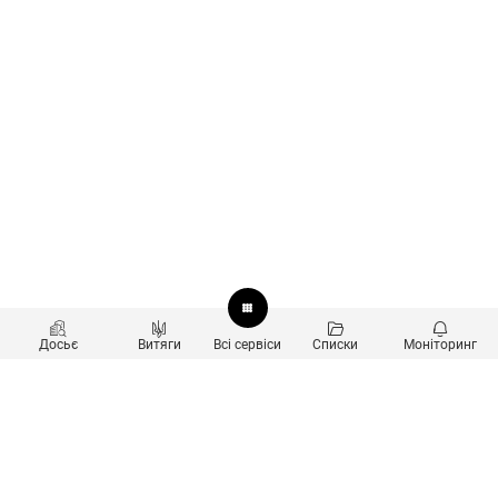
Досьє
Витяги
Всі сервіси
Списки
Моніторинг
Перевірка контрагентів
Продукти
Пошук та аналіз звʼязків
Користувачам
Санкційний скринінг
new