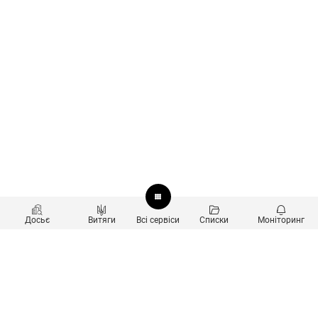
Досьє
Витяги
Всі сервіси
Списки
Моніторинг
Перевірка контрагентів
Продукти
Пошук та аналіз звʼязків
Користувачам
Санкційний скринінг
new