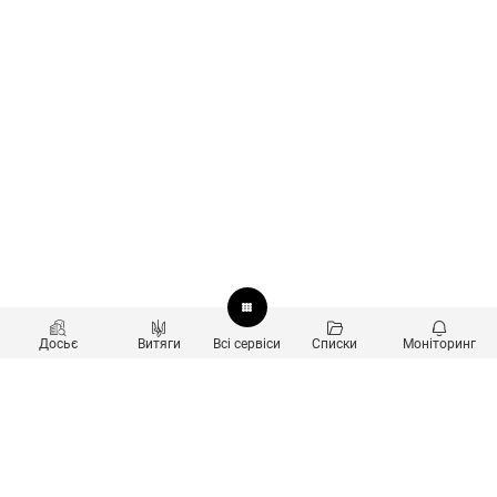
Досьє
Витяги
Всі сервіси
Списки
Моніторинг
Перевірка контрагентів
Продукти
Пошук та аналіз звʼязків
Користувачам
Санкційний скринінг
new