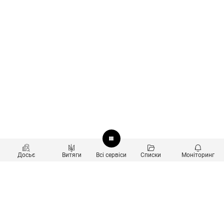
Досьє
Витяги
Всі сервіси
Списки
Моніторинг
Перевірка контрагентів
Продукти
Пошук та аналіз звʼязків
Користувачам
Санкційний скринінг
new