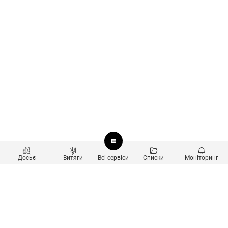
Досьє
Витяги
Всі сервіси
Списки
Моніторинг
Перевірка контрагентів
Продукти
Пошук та аналіз звʼязків
Користувачам
Санкційний скринінг
new