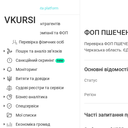
big data platform
VKURSI
Перевірка контрагентів
ФОП ПШЕЧЕ
Досьє на компанії та ФОП
Перевірка фізичних осіб
Перевірка ФОП ПШЕЧЕ
Черкаська область. ЄДР
Пошук та аналіз звʼязків
Санкційний скринінг
new
Основні відомост
Моніторинг
Витяги та довідки
Статус
Судові реєстри та сервіси
Регіон
Бізнес-аналітика
Спецсервіси
Часті запитанн
Мої списки
Економіка громад