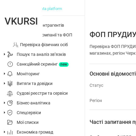
big data platform
VKURSI
Перевірка контрагентів
ФОП ПРУДИУ
Досьє на компанії та ФОП
Перевірка фізичних осіб
Перевірка ФОП ПРУДИУС
магазинах, регіон Черк
Пошук та аналіз звʼязків
Санкційний скринінг
new
Основні відомост
Моніторинг
Витяги та довідки
Статус
Судові реєстри та сервіси
Регіон
Бізнес-аналітика
Спецсервіси
Часті запитання
Мої списки
Економіка громад