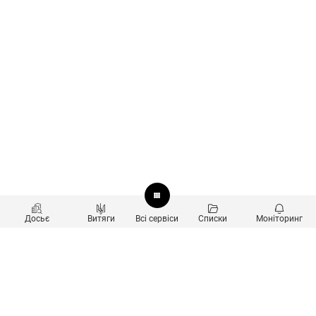
Досьє
Витяги
Всі сервіси
Списки
Моніторинг
Перевірка контрагентів
Продукти
Пошук та аналіз звʼязків
Користувачам
Санкційний скринінг
new