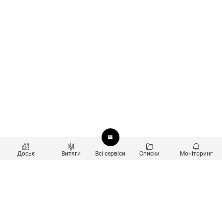
Досьє
Витяги
Всі сервіси
Списки
Моніторинг
Перевірка контрагентів
Продукти
Пошук та аналіз звʼязків
Користувачам
Санкційний скринінг
new