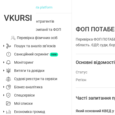
big data platform
VKURSI
Перевірка контрагентів
ФОП ПОТАБЕ
Досьє на компанії та ФОП
Перевірка фізичних осіб
Перевірка ФОП ПОТАБЕ
область. ЄДР, суди, бор
Пошук та аналіз звʼязків
Санкційний скринінг
new
Основні відомост
Моніторинг
Витяги та довідки
Статус
Судові реєстри та сервіси
Регіон
Бізнес-аналітика
Спецсервіси
Часті запитання
Мої списки
Який основний КВЕД 
Економіка громад