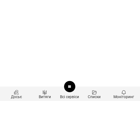
Досьє
Витяги
Всі сервіси
Списки
Моніторинг
Перевірка контрагентів
Продукти
Пошук та аналіз звʼязків
Користувачам
Санкційний скринінг
new