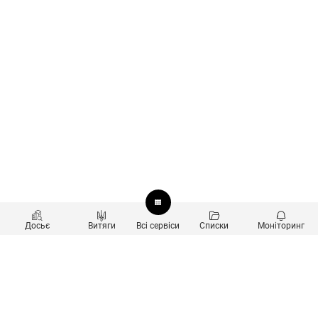
Досьє
Витяги
Всі сервіси
Списки
Моніторинг
Перевірка контрагентів
Продукти
Пошук та аналіз звʼязків
Користувачам
Санкційний скринінг
new