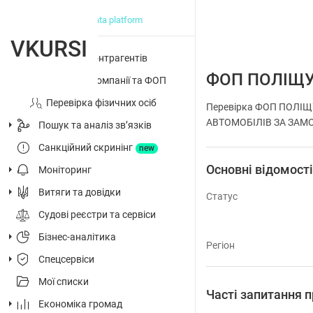
big data platform
VKURSI
Перевірка контрагентів
ФОП ПОЛІЩУ
Досьє на компанії та ФОП
Перевірка фізичних осіб
Перевірка ФОП ПОЛІЩ
АВТОМОБІЛІВ ЗА ЗАМОВ
Пошук та аналіз звʼязків
Санкційний скринінг
new
Основні відомост
Моніторинг
Витяги та довідки
Статус
Судові реєстри та сервіси
Бізнес-аналітика
Регіон
Спецсервіси
Мої списки
Часті запитання
Економіка громад