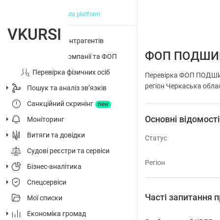
big data platform
VKURSI
Перевірка контрагентів
ФОП ПОДШИ
Досьє на компанії та ФОП
Перевірка фізичних осіб
Перевірка ФОП ПОДШИ
регіон Черкаська облас
Пошук та аналіз звʼязків
Санкційний скринінг
new
Основні відомост
Моніторинг
Витяги та довідки
Статус
Судові реєстри та сервіси
Регіон
Бізнес-аналітика
Спецсервіси
Часті запитанн
Мої списки
Економіка громад