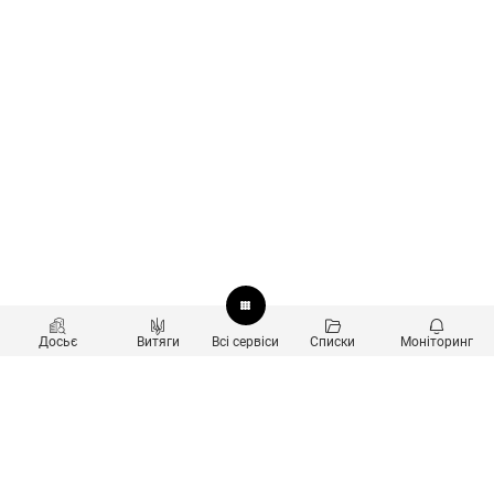
Досьє
Витяги
Всі сервіси
Списки
Моніторинг
Перевірка контрагентів
Продукти
Пошук та аналіз звʼязків
Користувачам
Санкційний скринінг
new