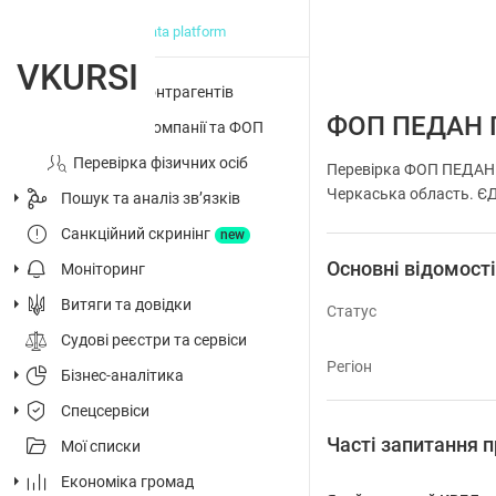
big data platform
VKURSI
Перевірка контрагентів
ФОП ПЕДАН 
Досьє на компанії та ФОП
Перевірка фізичних осіб
Перевірка ФОП ПЕДАН 
Черкаська область. ЄДР
Пошук та аналіз звʼязків
Санкційний скринінг
new
Основні відомост
Моніторинг
Витяги та довідки
Статус
Судові реєстри та сервіси
Регіон
Бізнес-аналітика
Спецсервіси
Часті запитання
Мої списки
Економіка громад