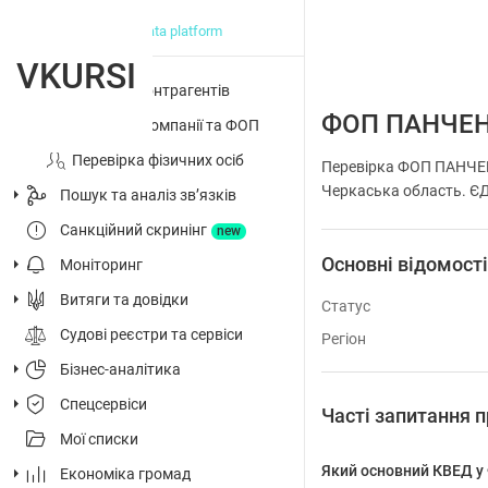
big data platform
VKURSI
Перевірка контрагентів
ФОП ПАНЧЕ
Досьє на компанії та ФОП
Перевірка фізичних осіб
Перевірка ФОП ПАНЧЕН
Черкаська область. ЄДР
Пошук та аналіз звʼязків
Санкційний скринінг
new
Основні відомост
Моніторинг
Витяги та довідки
Статус
Судові реєстри та сервіси
Регіон
Бізнес-аналітика
Спецсервіси
Часті запитанн
Мої списки
Який основний КВЕД
Економіка громад