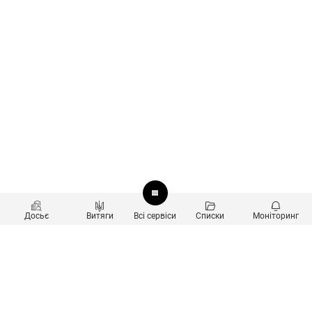
Досьє
Витяги
Всі сервіси
Списки
Моніторинг
Перевірка контрагентів
Продукти
Пошук та аналіз звʼязків
Користувачам
Санкційний скринінг
new