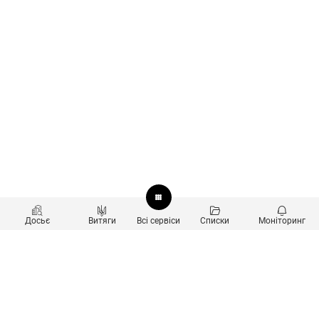
Досьє
Витяги
Всі сервіси
Списки
Моніторинг
Перевірка контрагентів
Продукти
Пошук та аналіз звʼязків
Користувачам
Санкційний скринінг
new