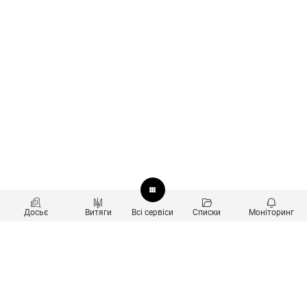
Досьє
Витяги
Всі сервіси
Списки
Моніторинг
Перевірка контрагентів
Продукти
Пошук та аналіз звʼязків
Користувачам
Санкційний скринінг
new