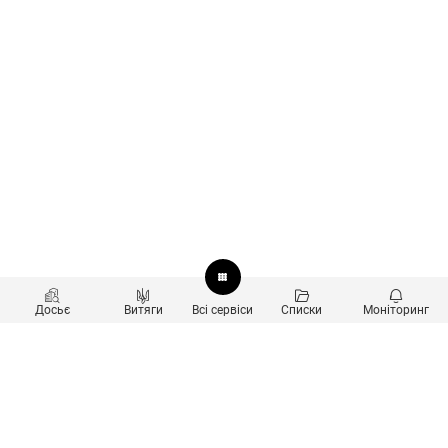
Досьє
Витяги
Всі сервіси
Списки
Моніторинг
Перевірка контрагентів
Продукти
Пошук та аналіз звʼязків
Користувачам
Санкційний скринінг
new