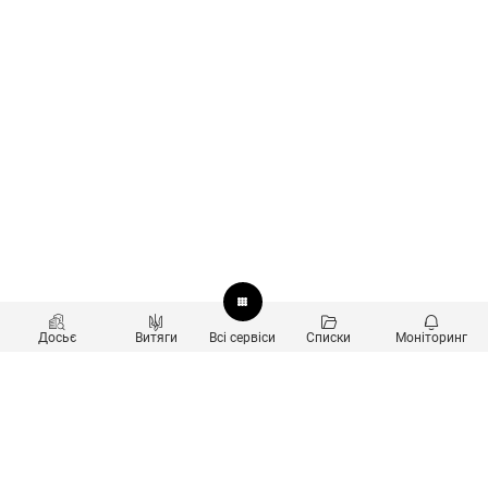
Досьє
Витяги
Всі сервіси
Списки
Моніторинг
Перевірка контрагентів
Продукти
Пошук та аналіз звʼязків
Користувачам
Санкційний скринінг
new