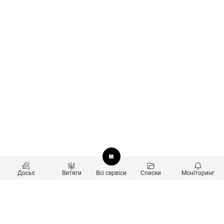
Досьє
Витяги
Всі сервіси
Списки
Моніторинг
Перевірка контрагентів
Продукти
Пошук та аналіз звʼязків
Користувачам