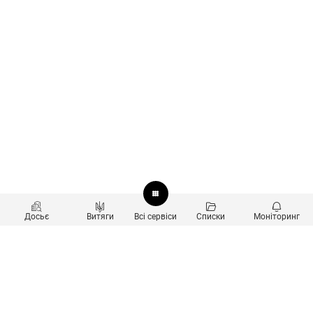
Досьє
Витяги
Всі сервіси
Списки
Моніторинг
Перевірка контрагентів
Продукти
Пошук та аналіз звʼязків
Користувачам
Санкційний скринінг
new