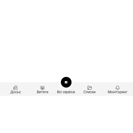
Досьє
Витяги
Всі сервіси
Списки
Моніторинг
Перевірка контрагентів
Продукти
Пошук та аналіз звʼязків
Користувачам
Санкційний скринінг
new